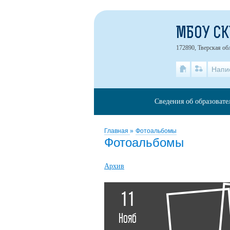
МБОУ С
172890, Тверская об
Напи
Сведения об образоват
Главная
»
Фотоальбомы
Фотоальбомы
Архив
11
Нояб