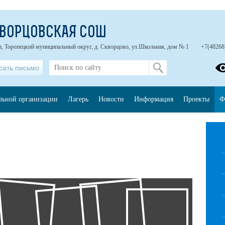
КВОРЦОВСКАЯ СОШ
л, Торопецкий муниципальный округ, д. Скворцово, ул.Школьная, дом № 1
+7(48268
сать письмо
ельной организации
Лагерь
Новости
Информация
Проекты
Ф