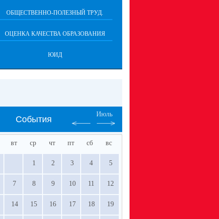
ОБЩЕСТВЕННО-ПОЛЕЗНЫЙ ТРУД.
ОЦЕНКА КАЧЕСТВА ОБРАЗОВАНИЯ
ЮИД
Июль
События
вт
ср
чт
пт
сб
вс
1
2
3
4
5
7
8
9
10
11
12
14
15
16
17
18
19