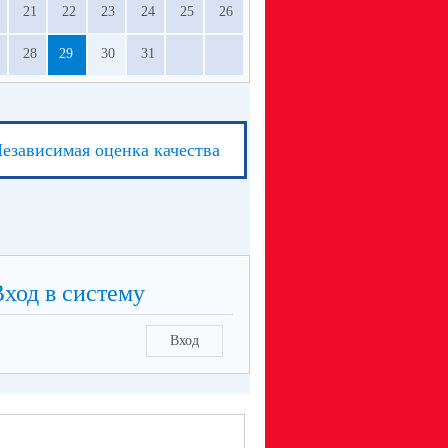
21
22
23
24
25
26
28
29
30
31
езависимая оценка качества
Вход в систему
Вход