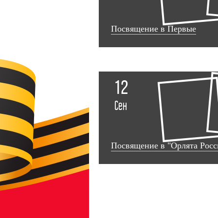
Посвящение в Первые
12
Сен
Посвящение в "Орлята Росс