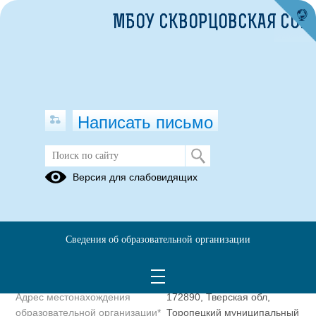
МБОУ СКВОРЦОВСКАЯ СОШ
Написать письмо
Полное наименование
Муниципальное бюджетное
Версия для слабовидящих
образовательной организации*
общеобразовательное
учреждение Скворцовская
средняя
общеобразовательная школа
Сведения об образовательной организации
Сокращенное наименование
МБОУ Скворцовская СОШ
образовательной организации*
Адрес местонахождения
172890, Тверская обл,
образовательной организации*
Торопецкий муниципальный