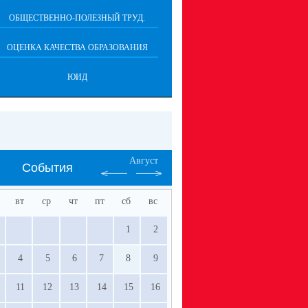
ОБЩЕСТВЕННО-ПОЛЕЗНЫЙ ТРУД.
ОЦЕНКА КАЧЕСТВА ОБРАЗОВАНИЯ
ЮИД
Август
События
вт
ср
чт
пт
сб
вс
1
2
4
5
6
7
8
9
11
12
13
14
15
16