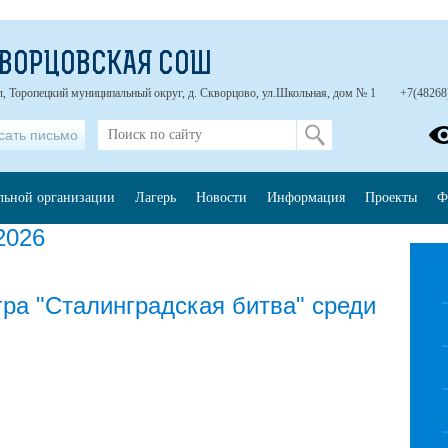
КВОРЦОВСКАЯ СОШ
л, Торопецкий муниципальный округ, д. Скворцово, ул.Школьная, дом № 1
+7(48268
сать письмо
ельной организации
Лагерь
Новости
Информация
Проекты
Ф
2026
гра "Сталинградская битва" среди