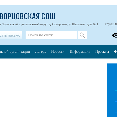
КВОРЦОВСКАЯ СОШ
л, Торопецкий муниципальный округ, д. Скворцово, ул.Школьная, дом № 1
+7(48268
сать письмо
ельной организации
Лагерь
Новости
Информация
Проекты
Ф