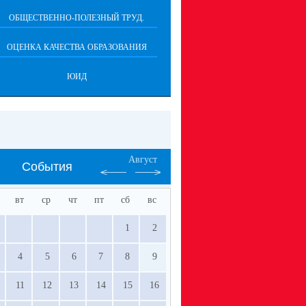
ОБЩЕСТВЕННО-ПОЛЕЗНЫЙ ТРУД.
ОЦЕНКА КАЧЕСТВА ОБРАЗОВАНИЯ
ЮИД
Август
События
вт
ср
чт
пт
сб
вс
1
2
4
5
6
7
8
9
11
12
13
14
15
16